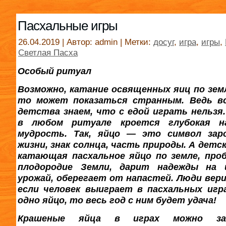
Пасхальные игры
26.04.2019 | Автор: admin | Метки:
досуг
,
игра
,
игры
,
Светлая Пасха
Особый ритуал
Возможно, катание освященных яиц по земл
то может показаться странным. Ведь в
детства знаем, что с едой играть нельзя.
в любом ритуале кроется глубокая н
мудрость. Так, яйцо — это символ зар
жизни, знак солнца, часть природы. А детск
катающая пасхальное яйцо по земле, про
плодородие Земли, дарит надежды на
урожай, оберегает от напастей. Люди вери
если человек выиграет в пасхальных игр
одно яйцо, то весь год с ним будет удача!
Крашеные яйца в играх можно за