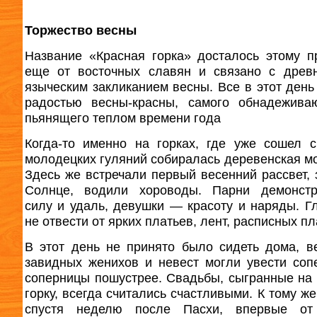
Торжество весны
Название «Красная горка» досталось этому п
еще от восточных славян и связано с древ
языческим закликанием весны. Все в этот ден
радостью весны-красны, самого обнадежива
пьянящего теплом времени года
Когда-то именно на горках, где уже сошел с
молодецких гуляний собиралась деревенская м
Здесь же встречали первый весенний рассвет, 
Солнце, водили хороводы. Парни демонстр
силу и удаль, девушки — красоту и наряды. Г
не отвести от ярких платьев, лент, расписных пл
В этот день не принято было сидеть дома, в
завидных женихов и невест могли увести соп
соперницы пошустрее. Свадьбы, сыгранные на
горку, всегда считались счастливыми. К тому ж
спустя неделю после Пасхи, впервые от