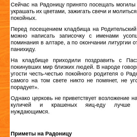
Сейчас на Радоницу принято посещать могилы 
украшать их цветами, зажигать свечи и молитьс
покойных.
Перед посещением кладбища на Родительский
можно написать записочку с именами усоп
поминания в алтаре, а по окончании литургии о
панихиду.
На кладбище приходили поздравить с Пас
покинувших мир близких людей. В народе говор
угости честь-честью покойного родителя о Ра
самого на том свете никто не помянет, не уго
порадует».
Однако церковь не приветствует возложение н
куличей и крашеных яиц-еду лучше р
нуждающимся.
Приметы на Радоницу