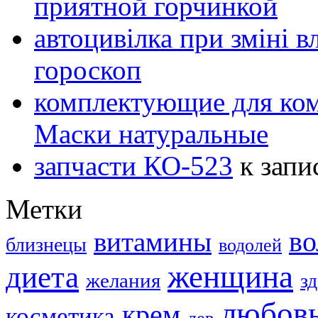
приятной горчинкой
автоцивілка при зміні в
гороскоп
комплектующие для ко
Маски натуральные
запчасти КО-523
к запи
Метки
в
витамины
близнецы
водолей
женщина
диета
желания
з
любов
крем
косметика