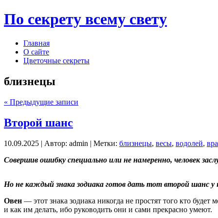
По секрету всему свету
Главная
О сайте
Цветочные секреты
близнецы
« Предыдущие записи
Второй шанс
10.09.2025 | Автор: admin | Метки:
близнецы
,
весы
,
водолей
,
вра
Совершив ошибку специально или не намеренно, человек зас
Но не каждый знака зодиака готов дать тот второй шанс у 
Овен
— этот знака зодиака никогда не простят того кто будет 
и как им делать, ибо руководить они и сами прекрасно умеют.