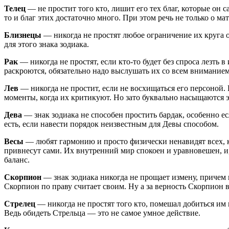
Телец
— не простит того кто, лишит его тех благ, которые он 
то и благ этих достаточно много. При этом речь не только о м
Близнецы
— никогда не простят любое ограничение их круга об
для этого знака зодиака.
Рак
— никогда не простят, если кто-то будет без спроса лезть в
раскроются, обязательно надо выслушать их со всем вниманием
Лев
— никогда не простит, если не восхищаться его персоной. 
моменты, когда их критикуют. Но зато буквально насыщаются э
Дева
— знак зодиака не способен простить бардак, особенно ес
есть, если навести порядок неизвестным для Девы способом.
Весы
— любят гармонию и просто физически ненавидят всех, кт
привнесут сами. Их внутренний мир спокоен и уравновешен, и
баланс.
Скорпион
— знак зодиака никогда не прощает измену, причем в
Скорпион по праву считает своим. Ну а за верность Скорпион в
Стрелец
— никогда не простят того кто, помешал добиться им 
Ведь обидеть Стрельца — это не самое умное действие.