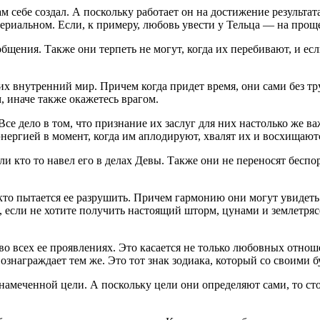
сам себе создал. А поскольку работает он на достижение результа
атериальном. Если, к примеру, любовь увести у Тельца — на про
щения. Также они терпеть не могут, когда их перебивают, и если
 их внутренний мир. Причем когда придет время, они сами без тр
, иначе также окажетесь врагом.
Все дело в том, что признание их заслуг для них настолько же в
нергией в момент, когда им аплодируют, хвалят их и восхищают
ли кто то навел его в делах Девы. Также они не переносят бесп
о пытается ее разрушить. Причем гармонию они могут увидеть аб
, если не хотите получить настоящий шторм, цунами и землетряс
о всех ее проявлениях. Это касается не только любовных отноше
ознаграждает тем же. Это тот знак зодиака, который со своими б
намеченной цели. А поскольку цели они определяют сами, то стои