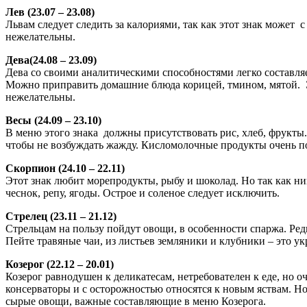
Лев (23.07 – 23.08)
Львам следует следить за калориями, так как этот знак может
нежелательны.
Дева(24.08 – 23.09)
Дева со своими аналитическими способностями легко составляе
Можно приправить домашние блюда корицей, тмином, мятой. Э
нежелательны.
Весы (24.09 – 23.10)
В меню этого знака должны присутствовать рис, хлеб, фрукты
чтобы не возбуждать жажду. Кисломолочные продукты очень по
Скорпион (24.10 – 22.11)
Этот знак любит морепродукты, рыбу и шоколад. Но так как ни
чеснок, репу, ягоды. Острое и соленое следует исключить.
Стрелец (23.11 – 21.12)
Стрельцам на пользу пойдут овощи, в особенности спаржа. Редь
Пейте травяные чаи, из листьев земляники и клубники – это у
Козерог (22.12 – 20.01)
Козерог равнодушен к деликатесам, нетребователен к еде, но о
консерваторы и с осторожностью относятся к новым яствам. Но 
сырые овощи, важные составляющие в меню Козерога.