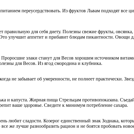
 с питанием переусердствовать. Из фруктов Львам подходят все 
т правильную для себя диету. Полезны свежие фрукты, овсянка,
то улучшит аппетит и прибавит блюдам пикантности. Овощи для
. Проросшие злаки станут для Весов хорошим источником витам
лезны для Весов. Из ягод смородина и клубника.
когда не забывает об умеренности, не полнеет практически. Зве
ка и капуста. Жирная пища Стрельцам противопоказана. Съедайте
крепит ваше здоровье. Сведите к минимум потребление сахара.
чень любит сладости. Козерог единственный знак Зодиака, котор
все же лучше разнообразить рацион и не боятся пробовать новое