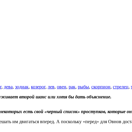
г
,
дева
,
зодиак
,
козерог
,
лев
,
овен
,
рак
,
рыбы
,
скорпион
,
стрелец
,
луживает второй шанс или хотя бы дать объяснение.
некоторых есть свой «черный список» проступков, которые он
мешать им двигаться вперед. А поскольку «перед» для Овнов дос