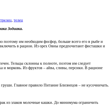
стрелец
,
телец
нака Зодиака.
но поэтому им необходим фосфор, больше всего его в рыбе и
ет включить в рацион. Из орех Овны предпочитают фисташки и
гичен. Тельцы склонны к полноте, поэтом им следует
а и морковь. Из фруктов – айва, сливы, персики. В рационе
и груши. Главное правило Питание Близнецов – не кусочничать.
трак из злаков молочные кашки. До минимума ограничить