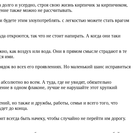
та долго и усердно, строя свою жизнь кирпичик за кирпичиком,
щение также можно не рассчитывать.
 будете этим злоупотреблять. с легкостью можете стать врагом
уда откроются, так что не стоит напирать. А когда они таки
ажно, как воздух или вода. Они в прямом смысле страдают в те
ся ими.
орядок во всех его проявлениях. Но маленький шанс исправиться
солютно во всем. А туда, где не увидят, обязательно
ение в одном флаконе, лучше не нарушайте этот хрупкий
ний, но также и дружбы, работы, семьи и всего того, что
удет до конца.
т всегда быть начеку, чтобы случайно не перейти им дорогу.