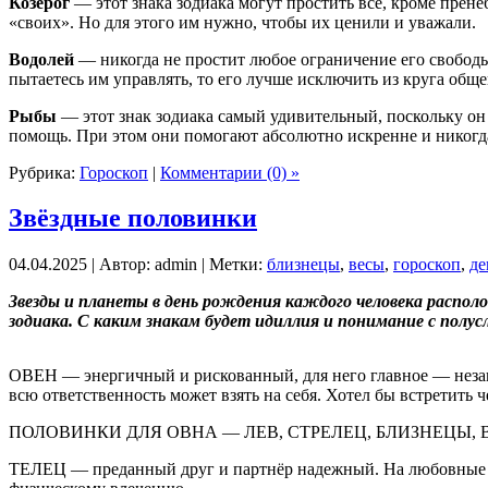
Козерог
— этот знака зодиака могут простить все, кроме прене
«своих». Но для этого им нужно, чтобы их ценили и уважали.
Водолей
— никогда не простит любое ограничение его свободы.
пытаетесь им управлять, то его лучше исключить из круга общ
Рыбы
— этот знак зодиака самый удивительный, поскольку он н
помощь. При этом они помогают абсолютно искренне и никогда 
Рубрика:
Гороскоп
|
Комментарии (0) »
Звёздные половинки
04.04.2025 | Автор: admin | Метки:
близнецы
,
весы
,
гороскоп
,
де
Звезды и планеты в день рождения каждого человека распол
зодиака. С каким знакам будет идиллия и понимание с полусл
ОВЕН — энергичный и рискованный, для него главное — незави
всю ответственность может взять на себя. Хотел бы встретить ч
ПОЛОВИНКИ ДЛЯ ОВНА — ЛЕВ, СТРЕЛЕЦ, БЛИЗНЕЦЫ, 
ТЕЛЕЦ — преданный друг и партнёр надежный. На любовные ко