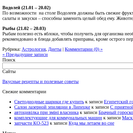
Водолей (21.01 – 20.02)
По возможности на столе Водолеев должны быть свежие фрукты
салаты и закуски – способны заменить целый обед ему. Животн
Рыбы (21.02 – 20.03)
Рыбам полезно есть яблоки, чтобы получить для организма нео
рекомендовано в блюда добавлять приправы, кроме острого пер
Рубрика:
Астрология
,
Диеты
|
Комментарии (0) »
« Предыдущие записи
Поиск
Сайты
Вкусные рецепты и полезные советы
Свежие комментарии
Светодиодные шарики где купить
к записи
Египетский г
Салон лазерной эпиляции в Липецке
к записи
С приятно
автоцивілка при зміні власника
к записи
Брачный гороск
комплектующие для коммунальных машин
к записи
Маск
запчасти КО-523
к записи
Куда мы летаем во сне