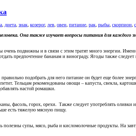
ка
а
,
диета
,
знак
,
козерог
,
лев
,
овен
,
питание
,
рак
,
рыбы
,
скорпион
,
 человека. Она также изучает вопросы питания для каждого з
ны очень подвижны и в связи с этим тратят много энергии. Имен
т отдать предпочтение бананам и винограду. Ягоды также следу
 правильно подобрать для него питание он будет еще более энер
петит. Тельцам рекомендованы овощи – капуста, свекла, картошк
добавлять настой ромашки.
жаны, фасоль, горох, орехи. Также следует употреблять оливки 
ьше есть тяжелую мясную пищу.
нь полезны супы, мясо, рыба и кисломолочные продукты. На зав