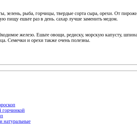
, зелень, рыба, горчицы, твердые сорта сыра, орехи. От пиро
ую пищу ешьте раз в день. сахар лучше заменить медом.
бходимое железо. Ешьте овощи, редиску, морскую капусту, шпин
ца. Семечки и орехи также очень полезны.
ороскоп
й горчинкой
оп
и натуральные