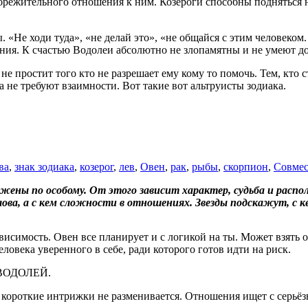
брежительного отношения к ним. Козероги способны подняться на
 «Не ходи туда», «не делай это», «не общайся с этим человеком.
ения. К счастью Водолеи абсолютно не злопамятны и не умеют д
е простит того кто не разрешает ему кому то помочь. Тем, кто 
не требуют взаимности. Вот такие вот альтруисты зодиака.
ва
,
знак зодиака
,
козерог
,
лев
,
Овен
,
рак
,
рыбы
,
скорпион
,
Совмес
ожены по особому. От этого зависит характер, судьба и расп
ова, а с кем сложности в отношениях. Звезды подскажут, с ке
симость. Овен все планирует и с логикой на ты. Может взять о
еловека уверенного в себе, ради которого готов идти на риск.
ВОДОЛЕЙ.
роткие интрижки не разменивается. Отношения ищет с серьёзн