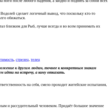
 ноги после любого падения, а заодно и поднять за собой всех
 Водолей сделает логичный вывод, что поскольку кто-то
олго обижаться.
стал близким для Рыб, лучше всегда и во всем принимать их
тимость
,
стрелец
,
телец
оложение к другим людям, точнее к конкретным знакам
м идти на встречу, а кому отказать.
тветственность на себя, смело проходит житейские испытания,
ым и рассудительный человеком. Придаёт большое значение