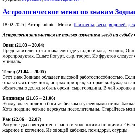
Астрологическое меню по знакам Зодиа
18.02.2025 | Автор: admin | Метки:
близнецы
,
весы
,
водолей
,
дев
Астрология занимается не только изучением звезд на судьбу
Овен (21.03 – 20.04)
Представители этого знака едят где угодно и когда угодно, Ов
морепродуктах. Ешьте йогурт, сыр, творог. Из фруктов следуе
миндаль.
Телец (21.04 – 20.05)
Этот знак Зодиака обладает высокой работоспособностью. Если
отказаться от мучного, острых приправ, которые возбуждают ап
обязательно должны быть орехи, сыр, говядина. В чай хорошо 
Близнецы (21.05 – 21.06)
Этому знаку полезна богатая белком и углеводами пища: бакла
Хотя поздние легкие перекусы позволительны. Старайтесь мен
Рак (22.06 – 22.07)
Раку звезды советуют есть часто и маленькими порциями. Оче
жареное и копченое. Из овощей кабачки, помидоры, огурцы.