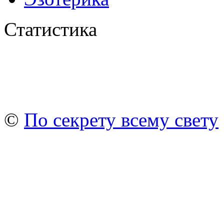
Статистика
©
По секрету всему свету