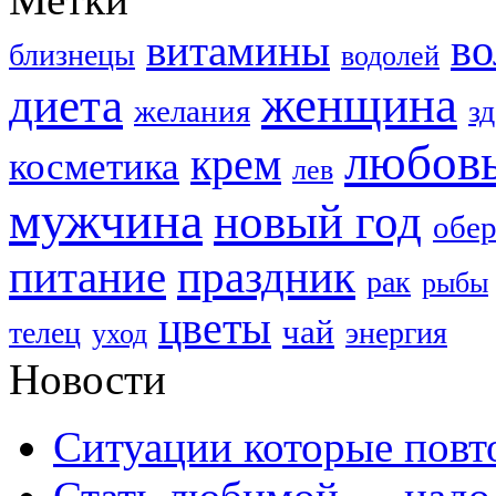
в
витамины
близнецы
водолей
женщина
диета
желания
з
любов
крем
косметика
лев
мужчина
новый год
обер
праздник
питание
рак
рыбы
цветы
чай
телец
энергия
уход
Новости
Ситуации которые повт