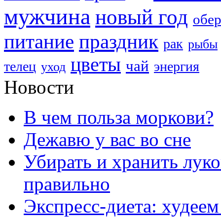
мужчина
новый год
обер
праздник
питание
рак
рыбы
цветы
чай
телец
энергия
уход
Новости
В чем польза моркови?
Дежавю у вас во сне
Убирать и хранить лук
правильно
Экспресс-диета: худеем 