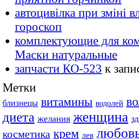
автоцивілка при зміні в
гороскоп
комплектующие для ко
Маски натуральные
запчасти КО-523
к запи
Метки
в
витамины
близнецы
водолей
женщина
диета
желания
з
любов
крем
косметика
лев