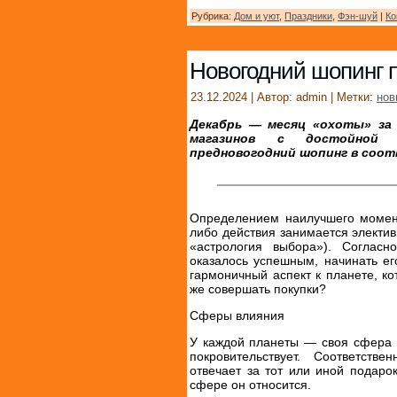
Рубрика:
Дом и уют
,
Праздники
,
Фэн-шуй
|
Ко
Новогодний шопинг 
23.12.2024 | Автор: admin | Метки:
нов
Декабрь — месяц «охоты» за 
магазинов с достойной 
предновогодний шопинг в соот
Определением наилучшего момен
либо действия занимается электив
«астрология выбора»). Соглас
оказалось успешным, начинать его
гармоничный аспект к планете, кот
же совершать покупки?
Сферы влияния
У каждой планеты — своя сфера в
покровительствует. Соответств
отвечает за тот или иной подаро
сфере он относится.