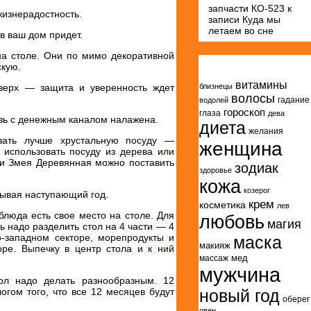
запчасти КО-523
к
жизнерадостность.
записи
Куда мы
летаем во сне
в ваш дом придет.
на столе. Они по мимо декоративной
Метки
кую.
витамины
верх — защита и уверенность ждет
близнецы
волосы
гадание
водолей
гороскоп
глаза
дева
зь с денежным каналом налажена.
диета
желания
овать лучше хрустальную посуду —
женщина
 использовать посуду из дерева или
сли Змея Деревянная можно поставить
зодиак
здоровье
кожа
козерог
тывая наступающий год.
крем
косметика
лев
 блюда есть свое место на столе. Для
любовь
магия
ть надо разделить стол на 4 части — 4
о-западном секторе, морепродукты и
маска
макияж
оре. Выпечку в центр стола и к ний
мед
массаж
мужчина
ол надо делать разнообразным. 12
огом того, что все 12 месяцев будут
новый год
оберег
овен