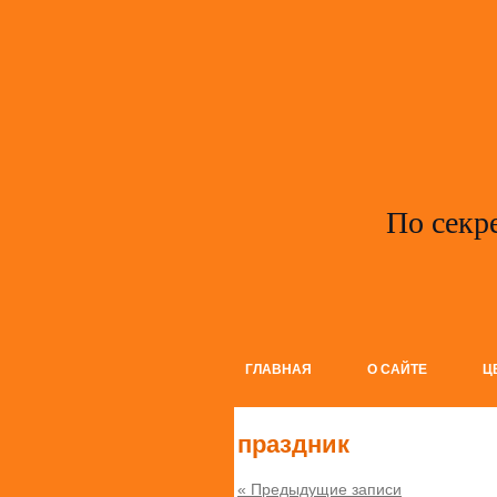
По секр
ГЛАВНАЯ
О САЙТЕ
Ц
праздник
« Предыдущие записи