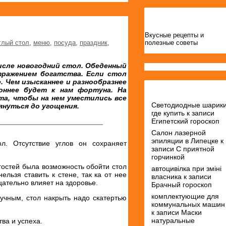
Сайты
Вкусные рецепты и
глый стол
,
меню
,
посуда
,
праздник
,
полезные советы
числе новогодний стол. Обеденный
ражением богатства. Если стол
. Чем изысканнее и разнообразнее
Свежие комментарии
ннее будет к нам фортуна. На
та, чтобы на нем уместились все
Светодиодные шарик
януться до угощения.
где купить
к записи
Египетский гороскоп
Салон лазерной
эпиляции в Липецке
к
ол. Отсутствие углов он сохраняет
записи
С приятной
горчинкой
 гостей была возможность обойти стол
автоцивілка при зміні
ельзя ставить к стене, так ка от нее
власника
к записи
цательно влияет на здоровье.
Брачный гороскоп
комплектующие для
учным, стол накрыть надо скатертью
коммунальных машин
к записи
Маски
натуральные
ва и успеха.