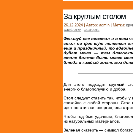
За круглым столом
26.12.2024 | Автор: admin | Метки:
кру
салфетки
,
скатерть
Фен-шуй все охватил и в том 
стол по фэн-шую является от
еще и праздничный, то вдвойне
будет меню — тем благоскло
столе должно быть много мес
блюда и каждый гость мог дот
Для этого подходит круглый ст
энергию благополучию и добра.
Стол следует ставить так, чтобы у
спокойно с любой стороны. Стол н
идет негативная энергия, она отри
Чтобы год был удачным, благопол
из натуральных материалов.
Зеленая скатерть — символ богатст