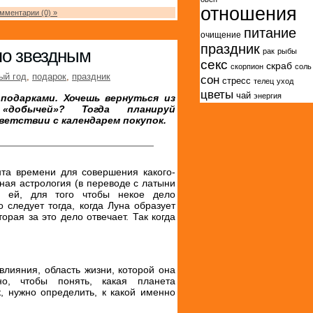
отношения
мментарии (0) »
питание
очищение
праздник
по звездным
рак
рыбы
секс
скраб
скорпион
соль
ый год
,
подарок
,
праздник
сон
стресс
телец
уход
цветы
чай
энергия
подарками. Хочешь вернуться из
«добычей»? Тогда планируй
ветствии с календарем покупок.
та времени для совершения какого-
ная астрология (в переводе с латыни
но ей, для того чтобы некое дело
 следует тогда, когда Луна образует
орая за это дело отвечает. Так когда
лияния, область жизни, которой она
енно, чтобы понять, какая планета
к, нужно определить, к какой именно