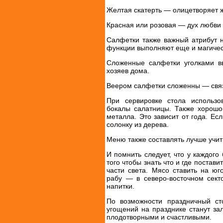
Желтая скатерть — олицетворяет 
Красная или розовая — дух любви 
Салфетки также важный атрибут 
функции выполняют еще и магичес
Сложенные салфетки уголками в
хозяев дома.
Веером салфетки сложенны — свя
При сервировке стола использ
бокалы салатницы. Также хорошо
металла. Это зависит от года. Е
солонку из дерева.
Меню также составлять лучше учи
И помнить следует, что у каждого
того чтобы знать что и где постави
части света. Мясо ставить на юг
рабу — в северо-восточном сект
напитки.
По возможности праздничный ст
угощений на празднике станут зал
плодотворными и счастливыми.