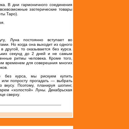
ика. В дни гармоничного соединения
 всевозможные эзотерические товары
рты Таро).
ря.
угу, Луна постоянно вступает во
тами. Но когда она выходит из одного
в другой, то оказывается без курса.
льких секунд до 2 дней и не самым
енные ритмы человека. Кроме того,
ным временем для соверешния многих
ков.
е без курса, мы рискуем купить
, или попросту прогадать — выбрать
о вкусу. Поэтому, планируя шопинг,
дарем «холостой» Луны. Декабрьская
це сверху.