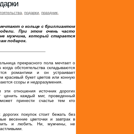
одарки
тоятельства
,
подарки
,
праздник
,
 мечтают о кольце с бриллиантом
одели. При этом очень часто
не мужчина, который старается
сам подарок.
ельница прекрасного пола мечтает о
 когда обстоятельства складываются
тся романтики и он устраивает
ом красивый букет цветов или конную
инаются ссоры и недоразумения.
и эти отношения источник дорогих
т ценить каждый миг, проведенный
может принести счастье тем кто
к дорогих покупок стоит бежать без
ивые весенние цветочки и завтрак в
нить и любить. Ни, мужчины, не
частливыми.