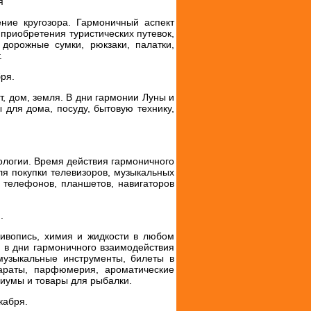
я
ние кругозора. Гармоничный аспект
приобретения туристических путевок,
 дорожные сумки, рюкзаки, палатки,
.
бря.
т, дом, земля. В дни гармонии Луны и
 для дома, посуду, бытовую технику,
ологии. Время действия гармоничного
ля покупки телевизоров, музыкальных
 телефонов, планшетов, навигаторов
.
ивопись, химия и жидкости в любом
 в дни гармоничного взаимодействия
музыкальные инструменты, билеты в
параты, парфюмерия, ароматические
риумы и товары для рыбалки.
кабря.