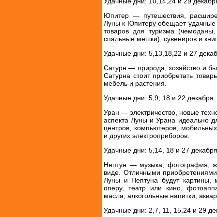
Удачные дни: 10,14,24 и 29 декабр
Юпитер — путешествия, расшире
Луны к Юпитеру обещает удачные 
товаров для туризма (чемоданы,
спальные мешки), сувениров и книг
Удачные дни: 5,13,18,22 и 27 дека
Сатурн — природа, хозяйство и бы
Сатурна стоит приобретать товары
мебель и растения.
Удачные дни: 5,9, 18 и 22 декабря.
Уран — электричество, новые техн
аспекта Луны и Урана идеально д
центров, компьютеров, мобильных
и других электроприборов.
Удачные дни: 5,14, 18 и 27 декабря
Нептун — музыка, фотография, ж
виде. Отличными приобретениями
Луны и Нептуна будут картины, 
оперу, театр или кино, фотоап
масла, алкогольные напитки, аква
Удачные дни: 2,7, 11, 15,24 и 29 де