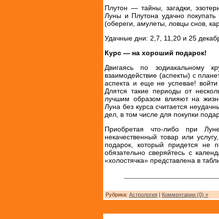
Плутон — тайны, загадки, эзотер
Луны и Плутона удачно покупать
(обереги, амулеты, ловцы снов, ка
Удачные дни: 2,7, 11,20 и 25 декаб
Курс — на хороший подарок!
Двигаясь по зодиакальному кр
взаимодействие (аспекты) с плане
аспекта и еще не успевае! войти 
Длятся такие периоды от неско
лучшим образом влияют на жизн
Луна без курса считается неудач
дел, в том числе для покупки подар
Приобретая что-либо при Лун
некачественный товар или услугу
подарок, который придется не п
обязательно сверяйтесь с кален
«холостячка» представлена в табли
Рубрика:
Астрология
|
Комментарии (0) »