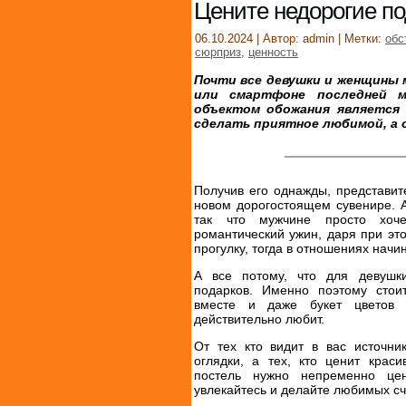
Цените недорогие п
06.10.2024 | Автор: admin | Метки:
обс
сюрприз
,
ценность
Почти все девушки и женщины
или смартфоне последней м
объектом обожания является 
сделать приятное любимой, а 
Получив его однажды, представит
новом дорогостоящем сувенире. А
так что мужчине просто хоче
романтический ужин, даря при эт
прогулку, тогда в отношениях нач
А все потому, что для девушк
подарков. Именно поэтому стои
вместе и даже букет цветов 
действительно любит.
От тех кто видит в вас источни
оглядки, а тех, кто ценит крас
постель нужно непременно це
увлекайтесь и делайте любимых с