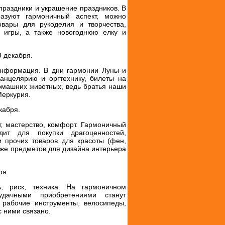
 праздники и украшение праздников. В
азуют гармоничный аспект, можно
товары для рукоделия и творчества,
е игры, а также новогоднюю елку и
9 декабря.
информация. В дни гармонии Луны и
канцелярию и оргтехнику, билеты на
домашних животных, ведь братья наши
Меркурия.
кабря.
т, мастерство, комфорт. Гармоничный
ит для покупки драгоценностей,
и прочих товаров для красоты (фен,
акже предметов для дизайна интерьера
ря.
, риск, техника. На гармоничном
ачными приобретениями станут
 рабочие инструменты, велосипеды,
с ними связано.