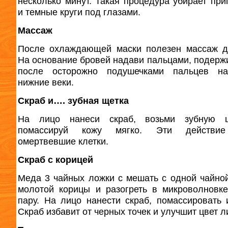
несколько минут. Такая процедура убирает при
и темные круги под глазами.
Массаж
После охлаждающей маски полезен массаж д
На основание бровей надави пальцами, подержи
после осторожно подушечками пальцев н
нижние веки.
Скраб и…. зубная щетка
На лицо нанеси скраб, возьми зубную 
помассируй кожу мягко. Эти действи
омертвевшие клетки.
Скраб с корицей
Меда 3 чайных ложки с мешать с одной чайно
молотой корицы и разогреть в микроволновк
пару. На лицо нанести скраб, помассировать 
Скраб избавит от черных точек и улучшит цвет л