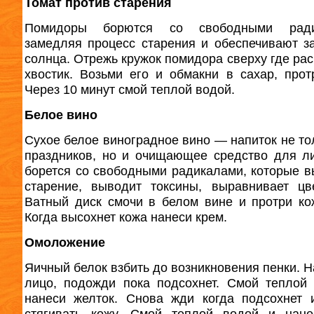
Томат против старения
Помидоры борются со свободными ради
замедляя процесс старения и обеспечивают з
солнца. Отрежь кружок помидора сверху где ра
хвостик. Возьми его и обмакни в сахар, прот
Через 10 минут смой теплой водой.
Белое вино
Сухое белое виноградное вино — напиток не то
праздников, но и очищающее средство для л
борется со свободными радикалами, которые 
старение, выводит токсины, выравнивает цв
Ватный диск смочи в белом вине и протри ко
Когда высохнет кожа нанеси крем.
Омоложение
Яичный белок взбить до возникновения пенки. Н
лицо, подожди пока подсохнет. Смой теплой
нанеси желток. Снова жди когда подсохнет 
стягивать кожу. Смой теплой водой и нане