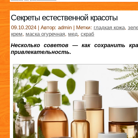
Секреты естественной красоты
09.10.2024 | Автор: admin | Метки:
гладкая кожа
,
зел
крем
,
маска огуречная
,
мед
,
скраб
Несколько советов — как сохранить кр
привлекательность.