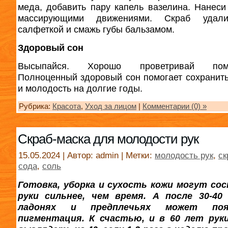
меда, добавить пару капель вазелина. Нанеси
массирующими движениями. Скраб удал
салфеткой и смажь губы бальзамом.
Здоровый сон
Высыпайся. Хорошо проветривай поме
Полноценный здоровый сон помогает сохранить
и молодость на долгие годы.
Рубрика:
Красота
,
Уход за лицом
|
Комментарии (0) »
Скраб-маска для молодости рук
15.05.2024 | Автор: admin | Метки:
молодость рук
,
ск
сода
,
соль
Готовка, уборка и сухость кожи могут со
руки сильнее, чем время. А после 30-40
ладонях и предплечьях может поя
пигментация. К счастью, и в 60 лет рук