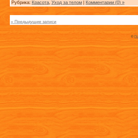
Рубрика:
Красота
,
Уход за телом
|
Комментарии (0) »
« Предыдущие записи
©
По