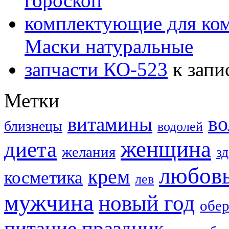
гороскоп
комплектующие для ко
Маски натуральные
запчасти КО-523
к запи
Метки
в
витамины
близнецы
водолей
женщина
диета
желания
з
любов
крем
косметика
лев
мужчина
новый год
обер
праздник
питание