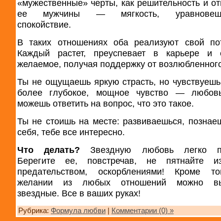
«мужественные» черты, как решительность и отв
ее мужчины — мягкость, уравновешен
спокойствие.
В таких отношениях оба реализуют свой по
Каждый растет, преуспевает в карьере и о
желаемое, получая поддержку от возлюбленного
Ты не ощущаешь яркую страсть, но чувствуешь
более глубокое, мощное чувство — любов
можешь ответить на вопрос, что это такое.
Ты не стоишь на месте: развиваешься, познае
себя, тебе все интересно.
Что делать?
Звездную любовь легко по
Берегите ее, повстречав, не пятнайте из
предательством, оскорблениями! Кроме то
желании из любых отношений можно вы
звездные. Все в ваших руках!
Рубрика:
Формула любви
|
Комментарии (0) »