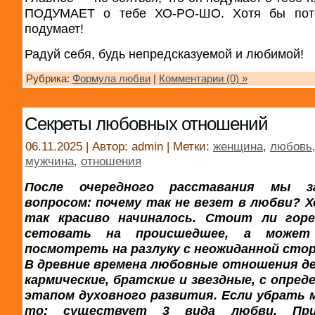
ПОДУМАЕТ о тебе ХО-РО-ШО. Хотя бы пото
подумает!
Радуй себя, будь непредсказуемой и любимой!
Рубрика:
Формула любви
|
Комментарии (0) »
Секреты любовных отношений
06.11.2025 | Автор: admin | Метки:
женщина
,
любовь
мужчина
,
отношения
После очередного расставания мы за
вопросом: почему так не везет в любви? Х
так красиво начиналось. Стоит ли гор
сетовать на происшедшее, а может
посмотреть на разлуку с неожиданной сто
В древние времена любовные отношения де
кармические, братские и звездные, с опре
этапом духовного развития. Если убрать 
то: существует 3 вида любви. Пр