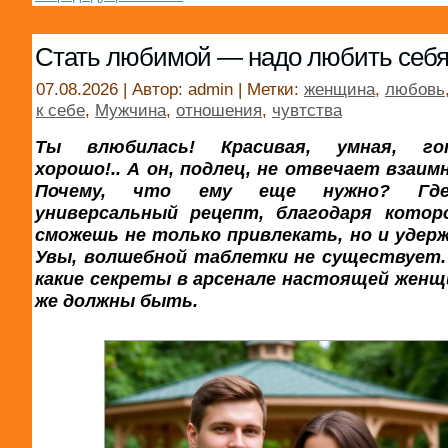
Стать любимой — надо любить себ
07.08.2026 | Автор: admin | Метки:
женщина
,
любовь
к себе
,
Мужчина
,
отношения
,
чувтства
Ты влюбилась! Красивая, умная, го
хорошо!.. А он, подлец, не отвечает взаи
Почему, что ему еще нужно? Г
универсальный рецепт, благодаря кото
сможешь не только привлекать, но и удер
Увы, волшебной таблетки не существует. 
какие секреты в арсенале настоящей женщ
же должны быть.