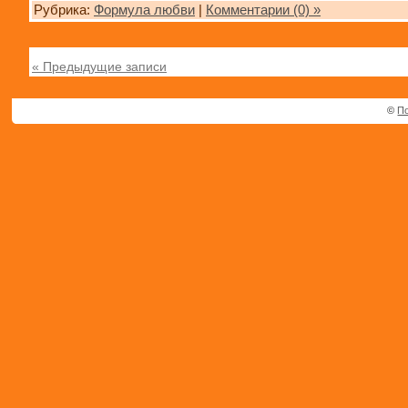
Рубрика:
Формула любви
|
Комментарии (0) »
« Предыдущие записи
©
По