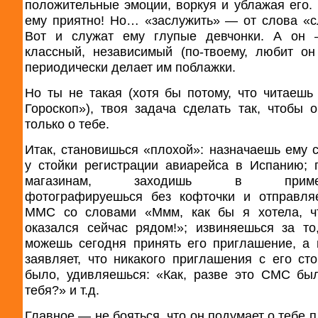
положительные эмоции, воркуя и ублажая его. 
ему приятно! Но… «заслужить» — от слова «с
Вот и служат ему глупые девчонки. А он 
классный, независимый (по-твоему, любит о
периодически делает им поблажки.
Но ты не такая (хотя бы потому, что читаешь
Гороскоп»), твоя задача сделать так, чтобы 
только о тебе.
Итак, становишься «плохой»: назначаешь ему 
у стойки регистрации авиарейса в Испанию; 
магазинам, заходишь в пример
фотографируешься без кофточки и отправля
ММС со словами «Ммм, как бы я хотела, ч
оказался сейчас рядом!»; извиняешься за то
можешь сегодня принять его приглашение, а 
заявляет, что никакого приглашения с его ст
было, удивляешься: «Как, разве это СМС бы
тебя?» и т.д.
Главное — не бояться, что он подумает о тебе 