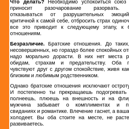
Что делать?
Необходимо успокоиться союз
приносит разочарование разорвать. 
отказываться от разрушительных эмоци
критичной к самой себе, отбросить страх одино
все это приводит к следующему этапу, к б
отношениям.
Безразличие.
Братские отношения. До таких
несовершенных, но гораздо более спокойных о
надо морально дорасти. В них нет места р
обидам, страхам и предательству. Оба п
чувствуют друг с другом спокойствие, живя как
близким и любимым родственником.
Однако братские отношения исключают остроту
И постепенно ты прекращаешь подогревать 
полнеешь, плюешь на внешность и на флир
мужчина забывает о комплиментах и по
свиданиях и романтике. Влечение гаснет, а ваш
холодеет. Вы оба стоите на месте, не раст
развиваетесь.